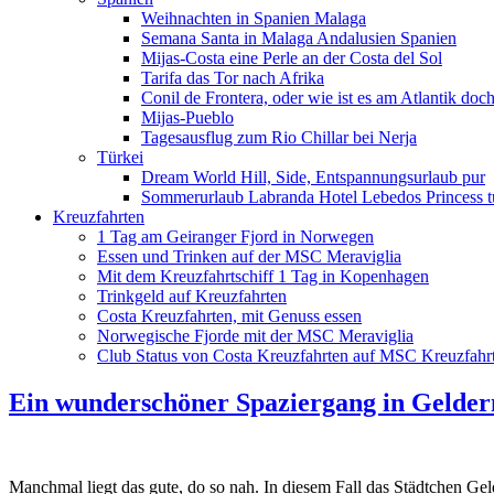
Weihnachten in Spanien Malaga
Semana Santa in Malaga Andalusien Spanien
Mijas-Costa eine Perle an der Costa del Sol
Tarifa das Tor nach Afrika
Conil de Frontera, oder wie ist es am Atlantik doc
Mijas-Pueblo
Tagesausflug zum Rio Chillar bei Nerja
Türkei
Dream World Hill, Side, Entspannungsurlaub pur
Sommerurlaub Labranda Hotel Lebedos Princess t
Kreuzfahrten
1 Tag am Geiranger Fjord in Norwegen
Essen und Trinken auf der MSC Meraviglia
Mit dem Kreuzfahrtschiff 1 Tag in Kopenhagen
Trinkgeld auf Kreuzfahrten
Costa Kreuzfahrten, mit Genuss essen
Norwegische Fjorde mit der MSC Meraviglia
Club Status von Costa Kreuzfahrten auf MSC Kreuzfahrt
Ein wunderschöner Spaziergang in Gelder
Manchmal liegt das gute, do so nah. In diesem Fall das Städtchen 