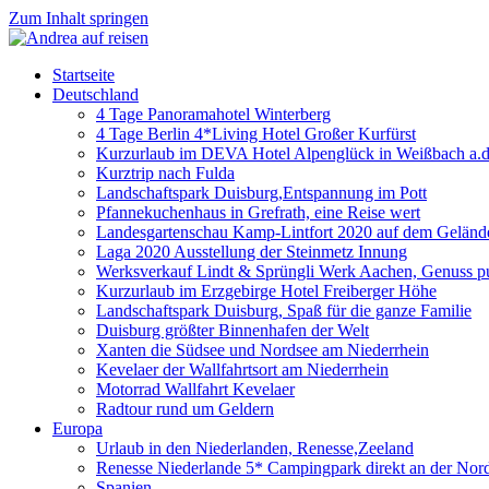
Zum Inhalt springen
Startseite
Deutschland
4 Tage Panoramahotel Winterberg
4 Tage Berlin 4*Living Hotel Großer Kurfürst
Kurzurlaub im DEVA Hotel Alpenglück in Weißbach a.d
Kurztrip nach Fulda
Landschaftspark Duisburg,Entspannung im Pott
Pfannekuchenhaus in Grefrath, eine Reise wert
Landesgartenschau Kamp-Lintfort 2020 auf dem Gelände
Laga 2020 Ausstellung der Steinmetz Innung
Werksverkauf Lindt & Sprüngli Werk Aachen, Genuss p
Kurzurlaub im Erzgebirge Hotel Freiberger Höhe
Landschaftspark Duisburg, Spaß für die ganze Familie
Duisburg größter Binnenhafen der Welt
Xanten die Südsee und Nordsee am Niederrhein
Kevelaer der Wallfahrtsort am Niederrhein
Motorrad Wallfahrt Kevelaer
Radtour rund um Geldern
Europa
Urlaub in den Niederlanden, Renesse,Zeeland
Renesse Niederlande 5* Campingpark direkt an der Nor
Spanien