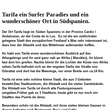
Tarifa ein Surfer Paradies und ein
wunderschöner Ort in Südspanien.
Der Ort Tarifa liegt im Süden Spaniens in der Provinz Cardiz /
Andalusien, an der Costa de la Luz.
Es ist die am südlichsten
gelegene Stadt des europäischen Festland´s.
Was sehr interessant ist,
dass hier der Atlantik und das Mittelmeer aufeinander treffen.
Ihr habt von Tarifa einen wunderschönen Ausblick auf das
Atlasgebirge und ihr seid ganz nah an Afrika ( Marokko), ihr könnt
fast dort hin greifen.
Nachts könnt ihr die Lichter der Küste von Afrika
sehen.
Tarifa befindet sich an der engsten Stelle der Straße von
Gibraltar und dort hat die Meerenge, nur einer Breite von ca.14 Km.
Tarifa ist eine sehr schöne kleine Stadt, die aus 3 Gebieten
besteht:
Das Stadtzentrum, die Altstadt und die vielen Sandstrände.
Die Altstadt von Tarifa ist durch alte Festungsmauern
umgeben.
Früher gab es 3 Stadttore, heute gibt es nur noch ein
Stadttor das Puerta de Jerez.
Besonders schön ist die Altstadt, mit ihren vielen kleinen Gassen in
diesen befinden sich Restaurant, Bar´s und Cafés.