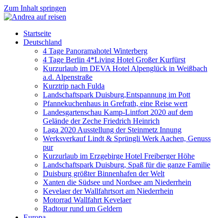
Zum Inhalt springen
Startseite
Deutschland
4 Tage Panoramahotel Winterberg
4 Tage Berlin 4*Living Hotel Großer Kurfürst
Kurzurlaub im DEVA Hotel Alpenglück in Weißbach
a.d. Alpenstraße
Kurztrip nach Fulda
Landschaftspark Duisburg,Entspannung im Pott
Pfannekuchenhaus in Grefrath, eine Reise wert
Landesgartenschau Kamp-Lintfort 2020 auf dem
Gelände der Zeche Friedrich Heinrich
Laga 2020 Ausstellung der Steinmetz Innung
Werksverkauf Lindt & Sprüngli Werk Aachen, Genuss
pur
Kurzurlaub im Erzgebirge Hotel Freiberger Höhe
Landschaftspark Duisburg, Spaß für die ganze Familie
Duisburg größter Binnenhafen der Welt
Xanten die Südsee und Nordsee am Niederrhein
Kevelaer der Wallfahrtsort am Niederrhein
Motorrad Wallfahrt Kevelaer
Radtour rund um Geldern
Europa