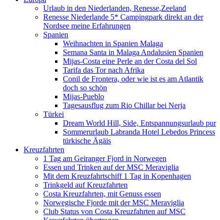
Urlaub in den Niederlanden, Renesse,Zeeland
Renesse Niederlande 5* Campingpark direkt an der
Nordsee meine Erfahrungen
Spanien
Weihnachten in Spanien Malaga
Semana Santa in Malaga Andalusien Spanien
Mijas-Costa eine Perle an der Costa del Sol
Tarifa das Tor nach Afrika
Conil de Frontera, oder wie ist es am Atlantik
doch so schön
Mijas-Pueblo
Tagesausflug zum Rio Chillar bei Nerja
Türkei
Dream World Hill, Side, Entspannungsurlaub pur
Sommerurlaub Labranda Hotel Lebedos Princess
türkische Ägäis
Kreuzfahrten
1 Tag am Geiranger Fjord in Norwegen
Essen und Trinken auf der MSC Meraviglia
Mit dem Kreuzfahrtschiff 1 Tag in Kopenhagen
Trinkgeld auf Kreuzfahrten
Costa Kreuzfahrten, mit Genuss essen
Norwegische Fjorde mit der MSC Meraviglia
Club Status von Costa Kreuzfahrten auf MSC