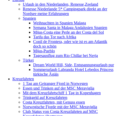
Urlaub in den Niederlanden, Renesse,Zeeland
Renesse Niederlande 5* Campingpark direkt an der
Nordsee meine Erfahrungen
Spanien
Weihnachten in Spanien Malaga
Semana Santa in Malaga Andalusien Spanien
Mijas-Costa eine Perle an der Costa del Sol
Tarifa das Tor nach Afrika
Conil de Frontera, oder wie ist es am Atlantik
doch so schön
Mijas-Pueblo
Tagesausflug zum Rio Chillar bei Nerja
Türkei
Dream World Hill, Side, Entspannungsurlaub pur
Sommerurlaub Labranda Hotel Lebedos Princess
türkische Ägäis
Kreuzfahrten
1 Tag am Geiranger Fjord in Norwegen
Essen und Trinken auf der MSC Meraviglia
Mit dem Kreuzfahrtschiff 1 Tag in Kopenhagen
Trinkgeld auf Kreuzfahrten
Costa Kreuzfahrten, mit Genuss essen
Norwegische Fjorde mit der MSC Meraviglia
Club Status von Costa Kreuzfahrten auf MSC