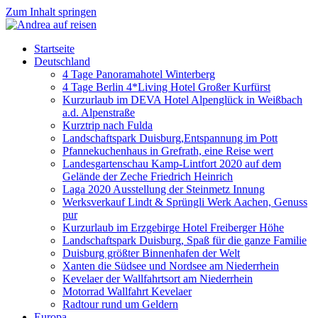
Zum Inhalt springen
Startseite
Deutschland
4 Tage Panoramahotel Winterberg
4 Tage Berlin 4*Living Hotel Großer Kurfürst
Kurzurlaub im DEVA Hotel Alpenglück in Weißbach
a.d. Alpenstraße
Kurztrip nach Fulda
Landschaftspark Duisburg,Entspannung im Pott
Pfannekuchenhaus in Grefrath, eine Reise wert
Landesgartenschau Kamp-Lintfort 2020 auf dem
Gelände der Zeche Friedrich Heinrich
Laga 2020 Ausstellung der Steinmetz Innung
Werksverkauf Lindt & Sprüngli Werk Aachen, Genuss
pur
Kurzurlaub im Erzgebirge Hotel Freiberger Höhe
Landschaftspark Duisburg, Spaß für die ganze Familie
Duisburg größter Binnenhafen der Welt
Xanten die Südsee und Nordsee am Niederrhein
Kevelaer der Wallfahrtsort am Niederrhein
Motorrad Wallfahrt Kevelaer
Radtour rund um Geldern
Europa