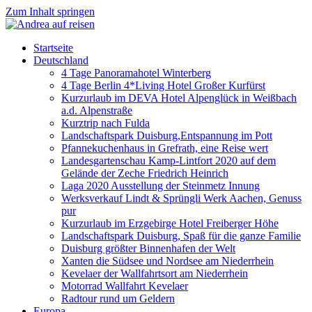
Zum Inhalt springen
Startseite
Deutschland
4 Tage Panoramahotel Winterberg
4 Tage Berlin 4*Living Hotel Großer Kurfürst
Kurzurlaub im DEVA Hotel Alpenglück in Weißbach
a.d. Alpenstraße
Kurztrip nach Fulda
Landschaftspark Duisburg,Entspannung im Pott
Pfannekuchenhaus in Grefrath, eine Reise wert
Landesgartenschau Kamp-Lintfort 2020 auf dem
Gelände der Zeche Friedrich Heinrich
Laga 2020 Ausstellung der Steinmetz Innung
Werksverkauf Lindt & Sprüngli Werk Aachen, Genuss
pur
Kurzurlaub im Erzgebirge Hotel Freiberger Höhe
Landschaftspark Duisburg, Spaß für die ganze Familie
Duisburg größter Binnenhafen der Welt
Xanten die Südsee und Nordsee am Niederrhein
Kevelaer der Wallfahrtsort am Niederrhein
Motorrad Wallfahrt Kevelaer
Radtour rund um Geldern
Europa