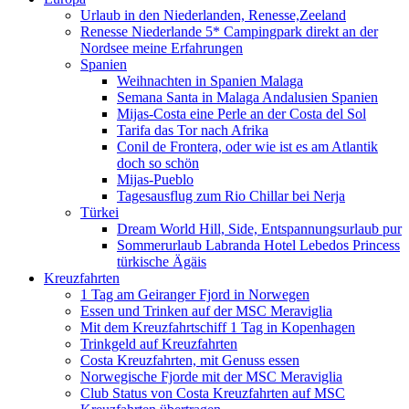
Urlaub in den Niederlanden, Renesse,Zeeland
Renesse Niederlande 5* Campingpark direkt an der
Nordsee meine Erfahrungen
Spanien
Weihnachten in Spanien Malaga
Semana Santa in Malaga Andalusien Spanien
Mijas-Costa eine Perle an der Costa del Sol
Tarifa das Tor nach Afrika
Conil de Frontera, oder wie ist es am Atlantik
doch so schön
Mijas-Pueblo
Tagesausflug zum Rio Chillar bei Nerja
Türkei
Dream World Hill, Side, Entspannungsurlaub pur
Sommerurlaub Labranda Hotel Lebedos Princess
türkische Ägäis
Kreuzfahrten
1 Tag am Geiranger Fjord in Norwegen
Essen und Trinken auf der MSC Meraviglia
Mit dem Kreuzfahrtschiff 1 Tag in Kopenhagen
Trinkgeld auf Kreuzfahrten
Costa Kreuzfahrten, mit Genuss essen
Norwegische Fjorde mit der MSC Meraviglia
Club Status von Costa Kreuzfahrten auf MSC