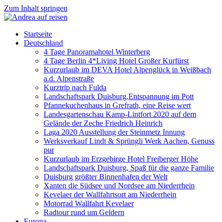
Zum Inhalt springen
Startseite
Deutschland
4 Tage Panoramahotel Winterberg
4 Tage Berlin 4*Living Hotel Großer Kurfürst
Kurzurlaub im DEVA Hotel Alpenglück in Weißbach
a.d. Alpenstraße
Kurztrip nach Fulda
Landschaftspark Duisburg,Entspannung im Pott
Pfannekuchenhaus in Grefrath, eine Reise wert
Landesgartenschau Kamp-Lintfort 2020 auf dem
Gelände der Zeche Friedrich Heinrich
Laga 2020 Ausstellung der Steinmetz Innung
Werksverkauf Lindt & Sprüngli Werk Aachen, Genuss
pur
Kurzurlaub im Erzgebirge Hotel Freiberger Höhe
Landschaftspark Duisburg, Spaß für die ganze Familie
Duisburg größter Binnenhafen der Welt
Xanten die Südsee und Nordsee am Niederrhein
Kevelaer der Wallfahrtsort am Niederrhein
Motorrad Wallfahrt Kevelaer
Radtour rund um Geldern
Europa