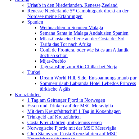
Urlaub in den Niederlanden, Renesse,Zeeland
Renesse Niederlande 5* Campingpark direkt an der
Nordsee meine Erfahrungen
Spanien
Weihnachten in Spanien Malaga
Semana Santa in Malaga Andalusien Spanien
Mijas-Costa eine Perle an der Costa del Sol
Tarifa das Tor nach Afrika
Conil de Frontera, oder wie ist es am Atlantik
doch so schön
Mijas-Pueblo
Tagesausflug zum Rio Chillar bei Nerja
Türkei
Dream World Hill, Side, Entspannungsurlaub pur
Sommerurlaub Labranda Hotel Lebedos Princess
türkische Ägäis
Kreuzfahrten
1 Tag am Geiranger Fjord in Norwegen
Essen und Trinken auf der MSC Meraviglia
Mit dem Kreuzfahrtschiff 1 Tag in Kopenhagen
Trinkgeld auf Kreuzfahrten
Costa Kreuzfahrten, mit Genuss essen
Norwegische Fjorde mit der MSC Meraviglia
Club Status von Costa Kreuzfahrten auf MSC