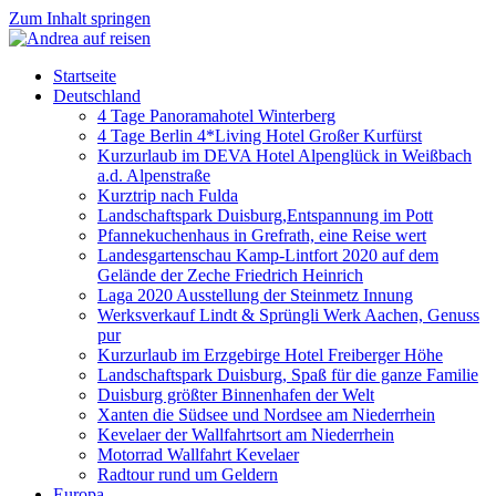
Zum Inhalt springen
Startseite
Deutschland
4 Tage Panoramahotel Winterberg
4 Tage Berlin 4*Living Hotel Großer Kurfürst
Kurzurlaub im DEVA Hotel Alpenglück in Weißbach
a.d. Alpenstraße
Kurztrip nach Fulda
Landschaftspark Duisburg,Entspannung im Pott
Pfannekuchenhaus in Grefrath, eine Reise wert
Landesgartenschau Kamp-Lintfort 2020 auf dem
Gelände der Zeche Friedrich Heinrich
Laga 2020 Ausstellung der Steinmetz Innung
Werksverkauf Lindt & Sprüngli Werk Aachen, Genuss
pur
Kurzurlaub im Erzgebirge Hotel Freiberger Höhe
Landschaftspark Duisburg, Spaß für die ganze Familie
Duisburg größter Binnenhafen der Welt
Xanten die Südsee und Nordsee am Niederrhein
Kevelaer der Wallfahrtsort am Niederrhein
Motorrad Wallfahrt Kevelaer
Radtour rund um Geldern
Europa