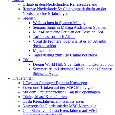
Urlaub in den Niederlanden, Renesse,Zeeland
Renesse Niederlande 5* Campingpark direkt an der
Nordsee meine Erfahrungen
Spanien
Weihnachten in Spanien Malaga
Semana Santa in Malaga Andalusien Spanien
Mijas-Costa eine Perle an der Costa del Sol
Tarifa das Tor nach Afrika
Conil de Frontera, oder wie ist es am Atlantik
doch so schön
Mijas-Pueblo
Tagesausflug zum Rio Chillar bei Nerja
Türkei
Dream World Hill, Side, Entspannungsurlaub pur
Sommerurlaub Labranda Hotel Lebedos Princess
türkische Ägäis
Kreuzfahrten
1 Tag am Geiranger Fjord in Norwegen
Essen und Trinken auf der MSC Meraviglia
Mit dem Kreuzfahrtschiff 1 Tag in Kopenhagen
Trinkgeld auf Kreuzfahrten
Costa Kreuzfahrten, mit Genuss essen
Norwegische Fjorde mit der MSC Meraviglia
Club Status von Costa Kreuzfahrten auf MSC