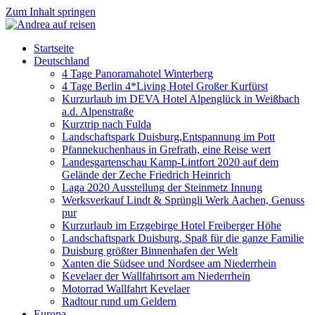
Zum Inhalt springen
Startseite
Deutschland
4 Tage Panoramahotel Winterberg
4 Tage Berlin 4*Living Hotel Großer Kurfürst
Kurzurlaub im DEVA Hotel Alpenglück in Weißbach
a.d. Alpenstraße
Kurztrip nach Fulda
Landschaftspark Duisburg,Entspannung im Pott
Pfannekuchenhaus in Grefrath, eine Reise wert
Landesgartenschau Kamp-Lintfort 2020 auf dem
Gelände der Zeche Friedrich Heinrich
Laga 2020 Ausstellung der Steinmetz Innung
Werksverkauf Lindt & Sprüngli Werk Aachen, Genuss
pur
Kurzurlaub im Erzgebirge Hotel Freiberger Höhe
Landschaftspark Duisburg, Spaß für die ganze Familie
Duisburg größter Binnenhafen der Welt
Xanten die Südsee und Nordsee am Niederrhein
Kevelaer der Wallfahrtsort am Niederrhein
Motorrad Wallfahrt Kevelaer
Radtour rund um Geldern
Europa