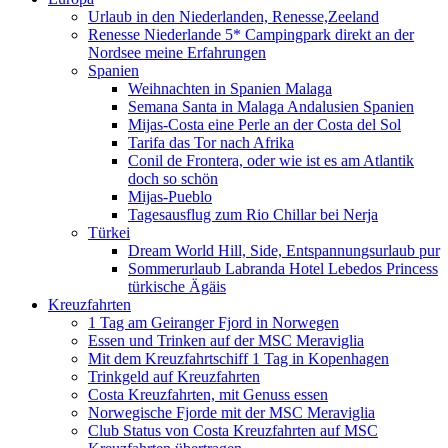
Urlaub in den Niederlanden, Renesse,Zeeland
Renesse Niederlande 5* Campingpark direkt an der
Nordsee meine Erfahrungen
Spanien
Weihnachten in Spanien Malaga
Semana Santa in Malaga Andalusien Spanien
Mijas-Costa eine Perle an der Costa del Sol
Tarifa das Tor nach Afrika
Conil de Frontera, oder wie ist es am Atlantik
doch so schön
Mijas-Pueblo
Tagesausflug zum Rio Chillar bei Nerja
Türkei
Dream World Hill, Side, Entspannungsurlaub pur
Sommerurlaub Labranda Hotel Lebedos Princess
türkische Ägäis
Kreuzfahrten
1 Tag am Geiranger Fjord in Norwegen
Essen und Trinken auf der MSC Meraviglia
Mit dem Kreuzfahrtschiff 1 Tag in Kopenhagen
Trinkgeld auf Kreuzfahrten
Costa Kreuzfahrten, mit Genuss essen
Norwegische Fjorde mit der MSC Meraviglia
Club Status von Costa Kreuzfahrten auf MSC