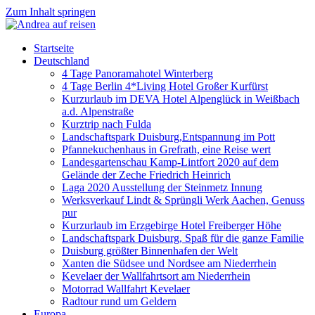
Zum Inhalt springen
Startseite
Deutschland
4 Tage Panoramahotel Winterberg
4 Tage Berlin 4*Living Hotel Großer Kurfürst
Kurzurlaub im DEVA Hotel Alpenglück in Weißbach
a.d. Alpenstraße
Kurztrip nach Fulda
Landschaftspark Duisburg,Entspannung im Pott
Pfannekuchenhaus in Grefrath, eine Reise wert
Landesgartenschau Kamp-Lintfort 2020 auf dem
Gelände der Zeche Friedrich Heinrich
Laga 2020 Ausstellung der Steinmetz Innung
Werksverkauf Lindt & Sprüngli Werk Aachen, Genuss
pur
Kurzurlaub im Erzgebirge Hotel Freiberger Höhe
Landschaftspark Duisburg, Spaß für die ganze Familie
Duisburg größter Binnenhafen der Welt
Xanten die Südsee und Nordsee am Niederrhein
Kevelaer der Wallfahrtsort am Niederrhein
Motorrad Wallfahrt Kevelaer
Radtour rund um Geldern
Europa