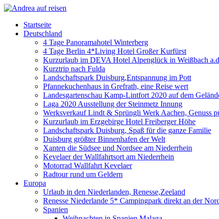
Startseite
Deutschland
4 Tage Panoramahotel Winterberg
4 Tage Berlin 4*Living Hotel Großer Kurfürst
Kurzurlaub im DEVA Hotel Alpenglück in Weißbach a.d
Kurztrip nach Fulda
Landschaftspark Duisburg,Entspannung im Pott
Pfannekuchenhaus in Grefrath, eine Reise wert
Landesgartenschau Kamp-Lintfort 2020 auf dem Gelände
Laga 2020 Ausstellung der Steinmetz Innung
Werksverkauf Lindt & Sprüngli Werk Aachen, Genuss p
Kurzurlaub im Erzgebirge Hotel Freiberger Höhe
Landschaftspark Duisburg, Spaß für die ganze Familie
Duisburg größter Binnenhafen der Welt
Xanten die Südsee und Nordsee am Niederrhein
Kevelaer der Wallfahrtsort am Niederrhein
Motorrad Wallfahrt Kevelaer
Radtour rund um Geldern
Europa
Urlaub in den Niederlanden, Renesse,Zeeland
Renesse Niederlande 5* Campingpark direkt an der Nor
Spanien
Weihnachten in Spanien Malaga