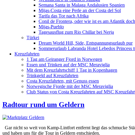
Semana Santa in Malaga Andalusien Spanien
Mijas-Costa eine Perle an der Costa del Sol
Tarifa das Tor nach Afrika
Conil de Frontera, oder wie ist es am Atlantik doc
Mijas-Pueblo
Tagesausflug zum Rio Chillar bei Nerja
Türkei
Dream World Hill, Side, Entspannungsurlaub pur
Sommerurlaub Labranda Hotel Lebedos Princess t
Kreuzfahrten
1 Tag am Geiranger Fjord in Norwegen
Essen und Trinken auf der MSC Meraviglia
Mit dem Kreuzfahrtschiff 1 Tag in Kopenhagen
Trinkgeld auf Kreuzfahrten
Costa Kreuzfahrten, mit Genuss essen
Norwegische Fjorde mit der MSC Meraviglia
Club Status von Costa Kreuzfahrten auf MSC Kreuzfahrt
Radtour rund um Geldern
Gar nicht so weit von Kamp-Lintfort entfernt liegt das schmucke 
und haben uns für die Tour in Geldern entschieden.