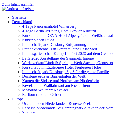
Zum Inhalt springen
Startseite
Deutschland
4 Tage Panoramahotel Winterberg
4 Tage Berlin 4*Living Hotel Großer Kurfürst
Kurzurlaub im DEVA Hotel Alpenglück in Weißbach a.d
Kurztrip nach Fulda
Landschaftspark Duisburg,Entspannung im Pott
Pfannekuchenhaus in Grefrath, eine Reise wert
Landesgartenschau Kamp-Lintfort 2020 auf dem Gelände
Laga 2020 Ausstellung der Steinmetz Innung
Werksverkauf Lindt & Sprüngli Werk Aachen, Genuss p
Kurzurlaub im Erzgebirge Hotel Freiberger Höhe
Landschaftspark Duisburg, Spaß für die ganze Familie
Duisburg größter Binnenhafen der Welt
Xanten die Südsee und Nordsee am Niederrhein
Kevelaer der Wallfahrtsort am Niederrhein
Motorrad Wallfahrt Kevelaer
Radtour rund um Geldern
Europa
Urlaub in den Niederlanden, Renesse,Zeeland
Renesse Niederlande 5* Campingpark direkt an der Nor
Spanien