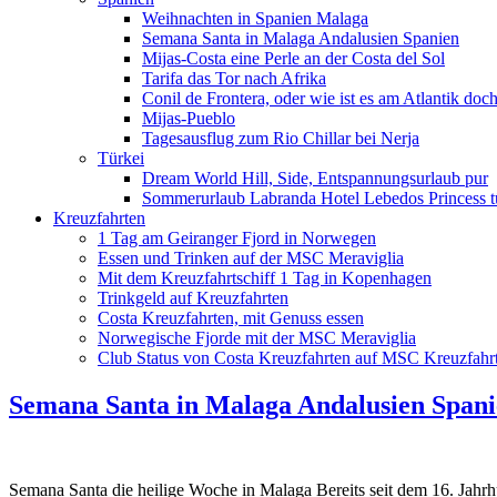
Weihnachten in Spanien Malaga
Semana Santa in Malaga Andalusien Spanien
Mijas-Costa eine Perle an der Costa del Sol
Tarifa das Tor nach Afrika
Conil de Frontera, oder wie ist es am Atlantik doc
Mijas-Pueblo
Tagesausflug zum Rio Chillar bei Nerja
Türkei
Dream World Hill, Side, Entspannungsurlaub pur
Sommerurlaub Labranda Hotel Lebedos Princess t
Kreuzfahrten
1 Tag am Geiranger Fjord in Norwegen
Essen und Trinken auf der MSC Meraviglia
Mit dem Kreuzfahrtschiff 1 Tag in Kopenhagen
Trinkgeld auf Kreuzfahrten
Costa Kreuzfahrten, mit Genuss essen
Norwegische Fjorde mit der MSC Meraviglia
Club Status von Costa Kreuzfahrten auf MSC Kreuzfahrt
Semana Santa in Malaga Andalusien Span
Semana Santa die heilige Woche in Malaga Bereits seit dem 16. Jahrhu