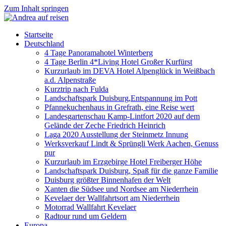
Zum Inhalt springen
Startseite
Deutschland
4 Tage Panoramahotel Winterberg
4 Tage Berlin 4*Living Hotel Großer Kurfürst
Kurzurlaub im DEVA Hotel Alpenglück in Weißbach
a.d. Alpenstraße
Kurztrip nach Fulda
Landschaftspark Duisburg,Entspannung im Pott
Pfannekuchenhaus in Grefrath, eine Reise wert
Landesgartenschau Kamp-Lintfort 2020 auf dem
Gelände der Zeche Friedrich Heinrich
Laga 2020 Ausstellung der Steinmetz Innung
Werksverkauf Lindt & Sprüngli Werk Aachen, Genuss
pur
Kurzurlaub im Erzgebirge Hotel Freiberger Höhe
Landschaftspark Duisburg, Spaß für die ganze Familie
Duisburg größter Binnenhafen der Welt
Xanten die Südsee und Nordsee am Niederrhein
Kevelaer der Wallfahrtsort am Niederrhein
Motorrad Wallfahrt Kevelaer
Radtour rund um Geldern
Europa