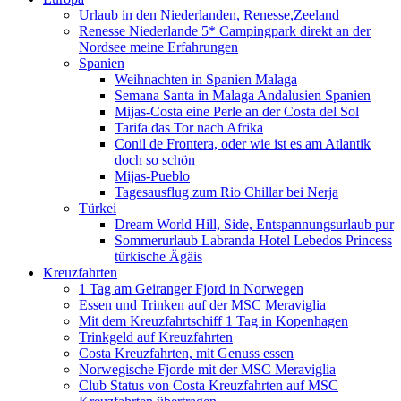
Urlaub in den Niederlanden, Renesse,Zeeland
Renesse Niederlande 5* Campingpark direkt an der
Nordsee meine Erfahrungen
Spanien
Weihnachten in Spanien Malaga
Semana Santa in Malaga Andalusien Spanien
Mijas-Costa eine Perle an der Costa del Sol
Tarifa das Tor nach Afrika
Conil de Frontera, oder wie ist es am Atlantik
doch so schön
Mijas-Pueblo
Tagesausflug zum Rio Chillar bei Nerja
Türkei
Dream World Hill, Side, Entspannungsurlaub pur
Sommerurlaub Labranda Hotel Lebedos Princess
türkische Ägäis
Kreuzfahrten
1 Tag am Geiranger Fjord in Norwegen
Essen und Trinken auf der MSC Meraviglia
Mit dem Kreuzfahrtschiff 1 Tag in Kopenhagen
Trinkgeld auf Kreuzfahrten
Costa Kreuzfahrten, mit Genuss essen
Norwegische Fjorde mit der MSC Meraviglia
Club Status von Costa Kreuzfahrten auf MSC